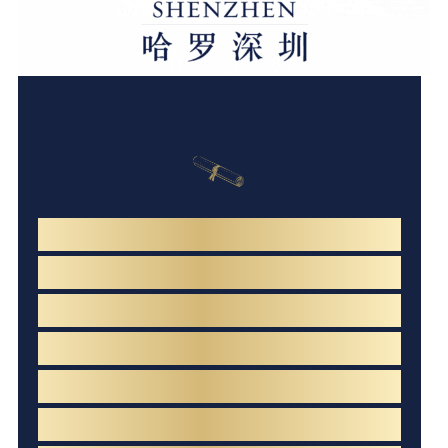
本学期即将画上圆满的句号，
哈罗深圳学子们可谓是拼搏的舵手，
As
在知识的海洋中
汲取营养，茁壮成长！
dil
哈罗深圳的全人教育理念不仅是口号，
更是我们卓越学生的
an