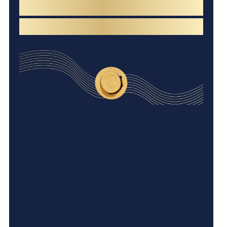
真实写照——他们在国际竞赛中
披荆斩棘，化身为“荣誉收割机”！
Har
by 
The
a
in 