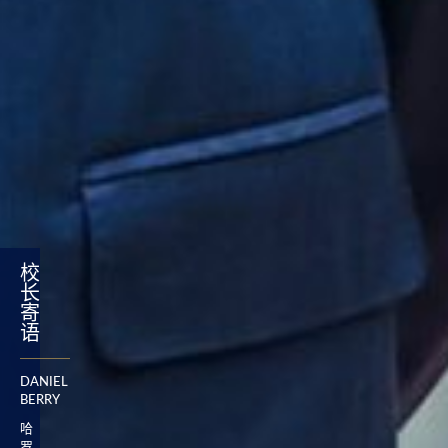
校
长
寄
语
DANIEL
BERRY
哈
罗