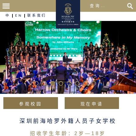
中
EN
联系我们
参观校园
现在申请
深圳前海哈罗外籍人员子女学校
招收学生年龄：2岁—18岁