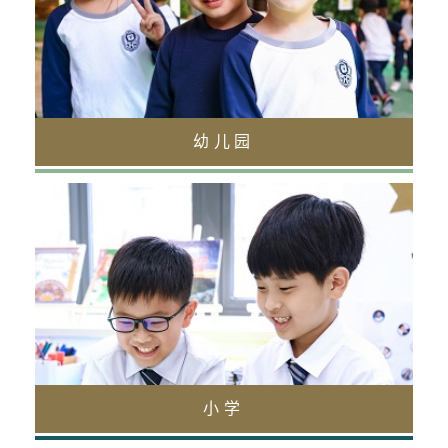
幼儿园（2—5周岁）的孩子们将遵循哈罗深圳
前海卓越、广泛而均衡的课程体系。课程充分
融合了英式教育和中国历史、文化及中文教
育。
阅读更多
幼儿园
小学部（5-11岁）
小学部的目标是发展学生对学习的热爱，确保
每个孩子都能发挥自己的潜能，而这种热爱将
不分讲堂之上还是校园之外。
阅读更多
小学