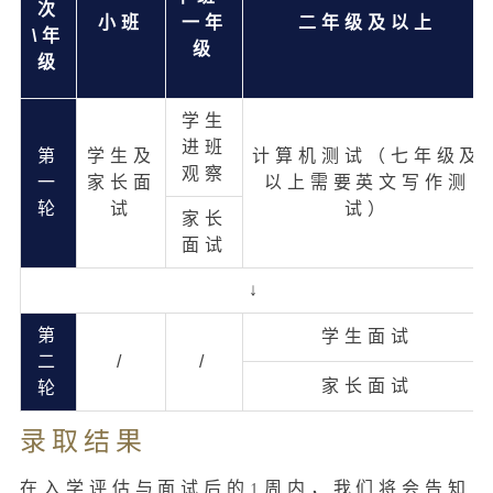
次
小班
一年
二年级及以上
\年
级
级
学生
进班
第
学生及
计算机测试（七年级及
观察
一
家长面
以上需要英文写作测
轮
试
试）
家长
面试
↓
第
学生面试
二
/
/
家长面试
轮
录取结果
在入学评估与面试后的1周内，我们将会告知